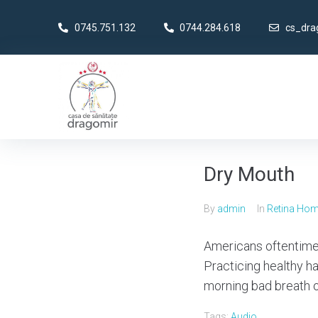
0745.751.132
0744.284.618
cs_dr
Dry Mouth
By
admin
In
Retina Ho
Americans oftentimes
Practicing healthy ha
morning bad breath o
Tags:
Audio