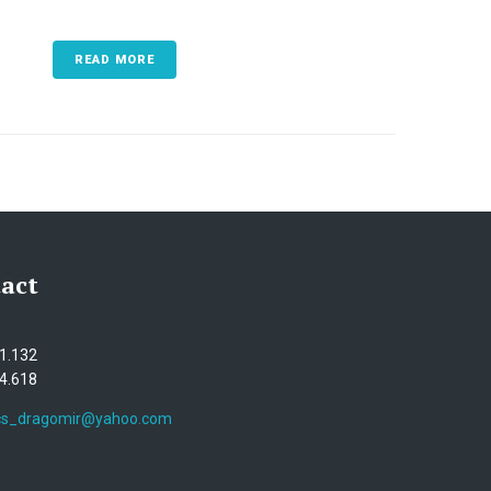
READ MORE
act
1.132
4.618
cs_dragomir@yahoo.com