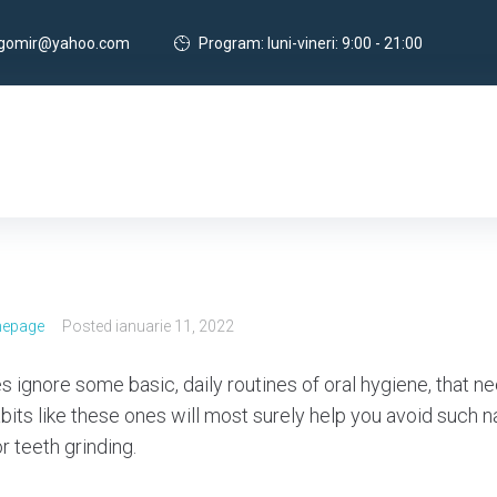
agomir@yahoo.com
Program: luni-vineri: 9:00 - 21:00
mepage
Posted
ianuarie 11, 2022
 ignore some basic, daily routines of oral hygiene, that ne
bits like these ones will most surely help you avoid such n
r teeth grinding.