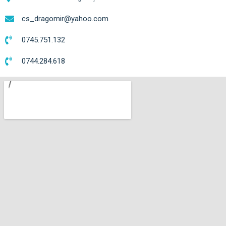
cs_dragomir@yahoo.com
0745.751.132
0744.284.618